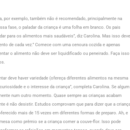
pa, por exemplo, também não é recomendado, principalmente na
essa fase, o paladar da criança é uma folha em branco. Os pais
adar para os alimentos mais saudáveis”, diz Carolina. Mas isso dev
imento de cada vez.” Comece com uma cenoura cozida e apenas
ar o alimento não deve ser liquidificado ou peneirado. Faça isso
os.
tar deve haver variedade (ofereça diferentes alimentos na mesma
curiosidade e o interesse da criança”, completa Carolina. Se algum
ovamente num outro momento. Quase sempre as crianças acabam
nte é não desistir. Estudos comprovam que para dizer que a crianç
ferecido mais de 15 vezes em diferentes formas de preparo. Ah, e
mesa como prêmio se a criança comer a couve-flor. Isso pode