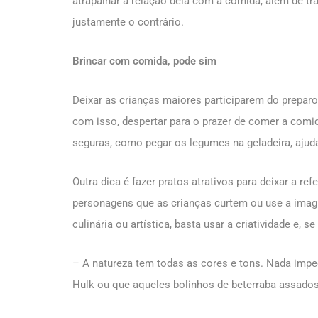
atrapalhar a relação dela com a comida, além de 
justamente o contrário.
Brincar com comida, pode sim
Deixar as crianças maiores participarem do preparo
com isso, despertar para o prazer de comer a comid
seguras, como pegar os legumes na geladeira, ajuda
Outra dica é fazer pratos atrativos para deixar a r
personagens que as crianças curtem ou use a imagi
culinária ou artística, basta usar a criatividade e, 
– A natureza tem todas as cores e tons. Nada impe
Hulk ou que aqueles bolinhos de beterraba assad