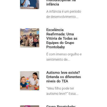
multidisciplinar na
infância
A infância é um período
de desenvolvimento...
Excelência
Reafirmada: Uma
Vitória de Todas as
Equipes do Grupo
Prontobaby
É com imenso orgulho e
sentimento de...
Autismo leve existe?
Entenda os diferentes
níveis do TEA
“Meu filho pode ter
autismo leve?” Essa...
Grupo Prontobaby