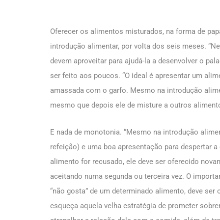
Oferecer os alimentos misturados, na forma de pa
introdução alimentar, por volta dos seis meses. “N
devem aproveitar para ajudá-la a desenvolver o pal
ser feito aos poucos. “O ideal é apresentar um al
amassada com o garfo. Mesmo na introdução aliment
mesmo que depois ele de misture a outros aliment
E nada de monotonia. “Mesmo na introdução alimen
refeição) e uma boa apresentação para despertar a 
alimento for recusado, ele deve ser oferecido n
aceitando numa segunda ou terceira vez. O importa
“não gosta” de um determinado alimento, deve ser o
esqueça aquela velha estratégia de prometer sobre