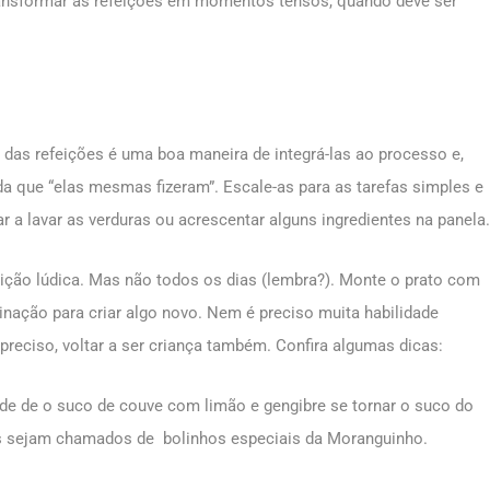
transformar as refeições em momentos tensos, quando deve ser
 das refeições é uma boa maneira de integrá-las ao processo e,
a que “elas mesmas fizeram”. Escale-as para as tarefas simples e
r a lavar as verduras ou acrescentar alguns ingredientes na panela.
efeição lúdica. Mas não todos os dias (lembra?). Monte o prato com
nação para criar algo novo. Nem é preciso muita habilidade
se preciso, voltar a ser criança também. Confira algumas dicas:
de de o suco de couve com limão e gengibre se tornar o suco do
os sejam chamados de bolinhos especiais da Moranguinho.