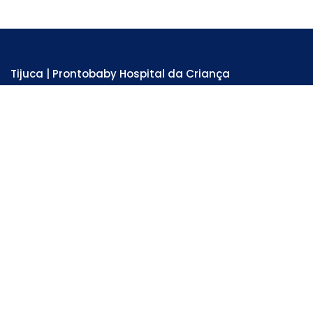
Tijuca | Prontobaby Hospital da Criança
Unidade Hospitalar e Emergência 24 horas
Rua Adolfo Mota, 81 - Tijuca . RJ
Tel: 3978-6200
SAIBA MAIS
Lagoa | Centro Pediátrico da Lagoa
Unidade Hospitalar
Av. Lineu de Paula Machado, 64 - Lagoa . RJ
Tel: 3900-5505
SAIBA MAIS