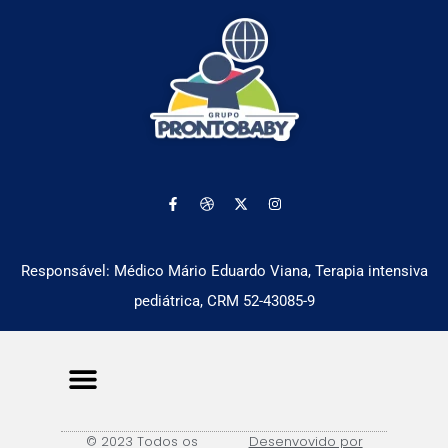
Responsável: Médico Mário Eduardo Viana, Terapia intensiva
pediátrica, CRM 52-43085-9
Nossas Unidades
Pacientes e Familiares
Profissionais de Saúde
© 2023 Todos os
Desenvovido por