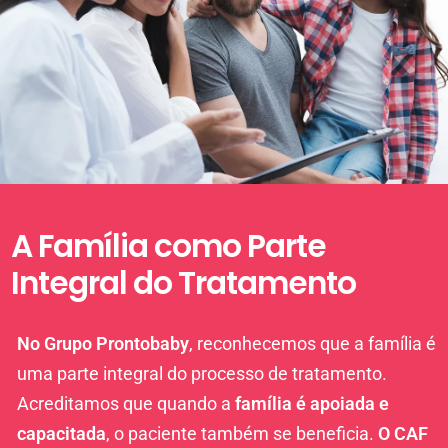
A Família como Parte
Integral do Tratamento
No Grupo Prontobaby
, reconhecemos que a família é
uma parte integral do processo de tratamento.
Acreditamos que quando a
família é apoiada e
capacitada
, o paciente também se beneficia.
O CAF