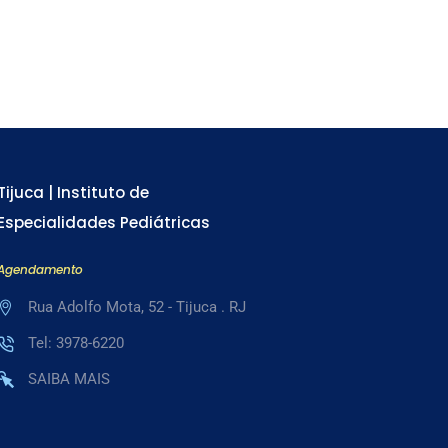
Tijuca | Instituto de
Especialidades Pediátricas
Agendamento
Rua Adolfo Mota, 52 - Tijuca . RJ
Tel: 3978-6220
SAIBA MAIS