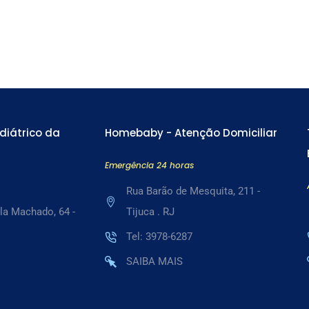
diátrico da
Homebaby - Atenção Domiciliar
Emergência 24 horas
Rua Barão de Mesquita, 211 -
la Machado, 64 -
Tijuca . RJ
Tel: 3978-6287
SAIBA MAIS