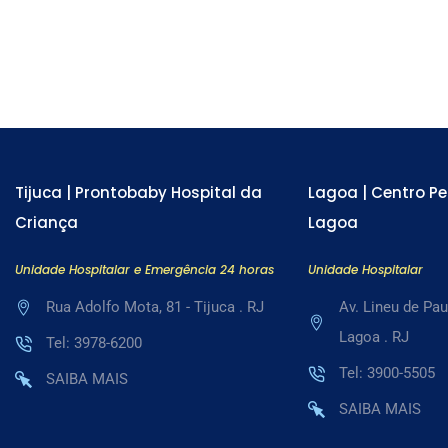
Tijuca | Prontobaby Hospital da
Lagoa | Centro Pe
Criança
Lagoa
Unidade Hospitalar e Emergência 24 horas
Unidade Hospitalar
Rua Adolfo Mota, 81 - Tijuca . RJ
Av. Lineu de Pau
Lagoa . RJ
Tel: 3978-6200
Tel: 3900-5505
SAIBA MAIS
SAIBA MAIS