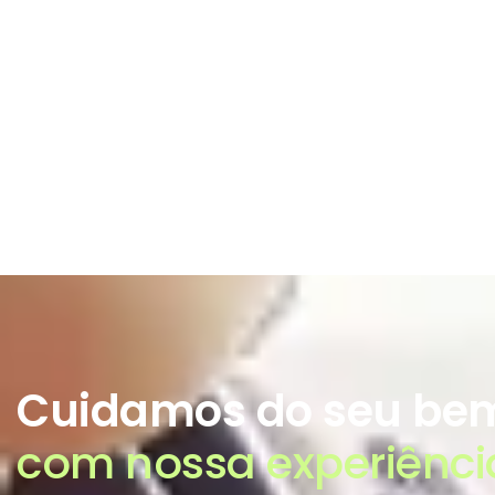
Cuidamos do seu bem
com nossa experiênci