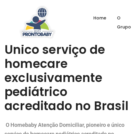
HOMEBABY – HOMECARE PEDIÁTRICO
Home
O
Grupo
Único serviço de
homecare
exclusivamente
pediátrico
acreditado no Brasil
O
Homebaby Atenção Domiciliar
, pioneiro e único
serviço de homecare pediátrico acreditado no