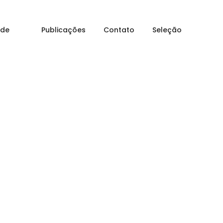
Home
Homebaby – Homecare Pediátrico
 de
Publicações
Contato
Seleção