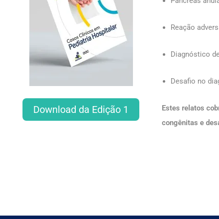
Pâncreas anul
Reação advers
Diagnóstico d
Desafio no di
Download da Edição 1
Estes relatos cob
congênitas e des