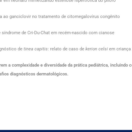
ar em neonato mimetizando estenose hipertrófica do piloro
a ao ganciclovir no tratamento de citomegalovírus congênito
e síndrome de Cri-Du-Chat em recém-nascido com cianose
agnóstico de
tinea capitis
: relato de caso de
kerion celsi
em criança
rem a complexidade e diversidade da prática pediátrica, incluindo
afios diagnósticos dermatológicos
.