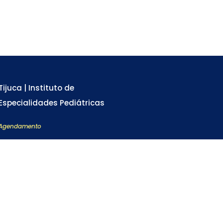
Tijuca | Instituto de
Especialidades Pediátricas
Agendamento
Rua Adolfo Mota, 52 - Tijuca . RJ
Tel: 3978-6220
SAIBA MAIS