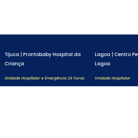
Tijuca | Prontobaby Hospital da
Lagoa | Centro Pe
Criança
Lagoa
Unidade Hospitalar e Emergência 24 horas
Unidade Hospitalar
Rua Adolfo Mota, 81 - Tijuca . RJ
Av. Lineu de Pau
Lagoa . RJ
Tel: 3978-6200
Tel: 3900-5505
SAIBA MAIS
SAIBA MAIS