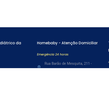
diátrico da
Homebaby - Atenção Domiciliar
Emergência 24 horas
Rua Barão de Mesquita, 211 -
la Machado, 64 -
Tijuca . RJ
Tel: 3978-6287
SAIBA MAIS