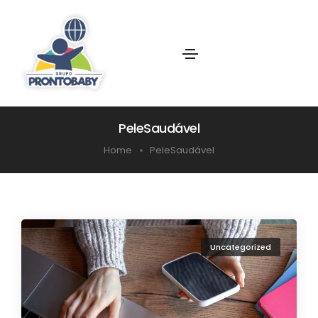
PeleSaudável
Home
PeleSaudável
Uncategorized