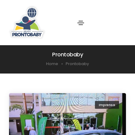
Prontobaby
Home
Prontobaby
Imprensa