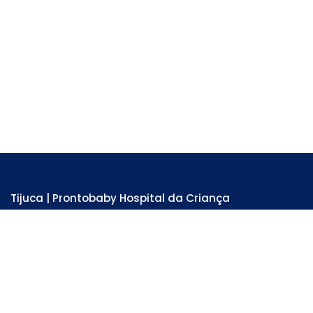
Tijuca | Prontobaby Hospital da Criança
Unidade Hospitalar e Emergência 24 horas
Rua Adolfo Mota, 81 - Tijuca . RJ
Tel: 3978-6200
SAIBA MAIS