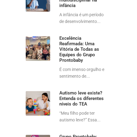
multidisciplinar na
infância
A infância é um período
de desenvolvimento...
Excelência
Reafirmada: Uma
Vitória de Todas as
Equipes do Grupo
Prontobaby
É com imenso orgulho e
sentimento de...
Autismo leve existe?
Entenda os diferentes
níveis do TEA
“Meu filho pode ter
autismo leve?” Essa...
Grupo Prontobaby