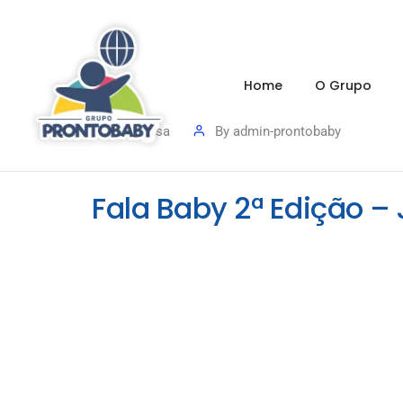
Home
O Grupo
Imprensa
By
admin-prontobaby
Fala Baby 2ª Edição – 