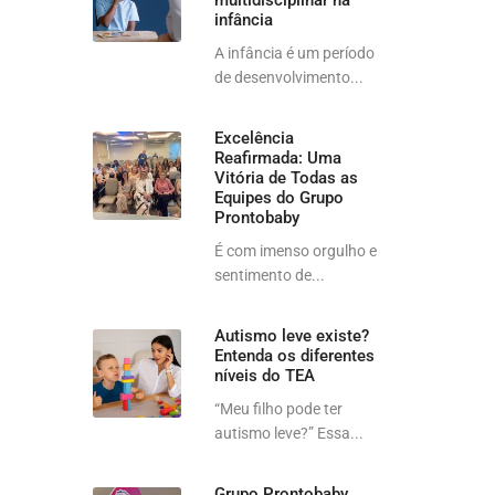
multidisciplinar na
infância
A infância é um período
de desenvolvimento...
Excelência
Reafirmada: Uma
Vitória de Todas as
Equipes do Grupo
Prontobaby
É com imenso orgulho e
sentimento de...
Autismo leve existe?
Entenda os diferentes
níveis do TEA
“Meu filho pode ter
autismo leve?” Essa...
Grupo Prontobaby