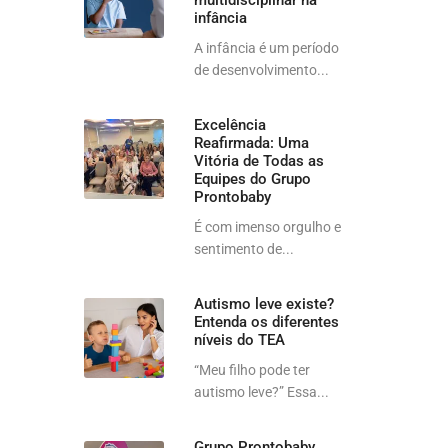
multidisciplinar na
infância
A infância é um período
de desenvolvimento...
Excelência
Reafirmada: Uma
Vitória de Todas as
Equipes do Grupo
Prontobaby
É com imenso orgulho e
sentimento de...
Autismo leve existe?
Entenda os diferentes
níveis do TEA
“Meu filho pode ter
autismo leve?” Essa...
Grupo Prontobaby