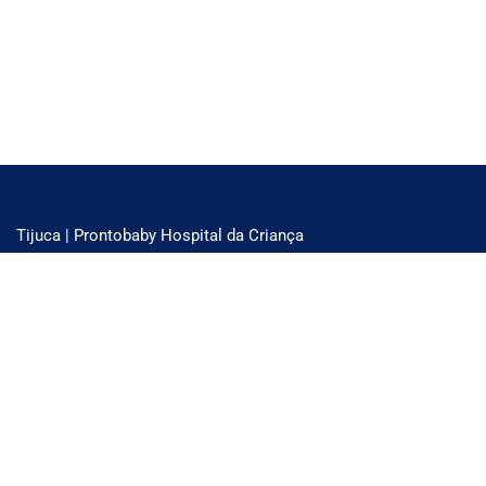
Tijuca | Prontobaby Hospital da Criança
Unidade Hospitalar e Emergência 24 horas
Rua Adolfo Mota, 81 - Tijuca . RJ
Tel: 3978-6200
SAIBA MAIS
Lagoa | Centro Pediátrico da Lagoa
Unidade Hospitalar