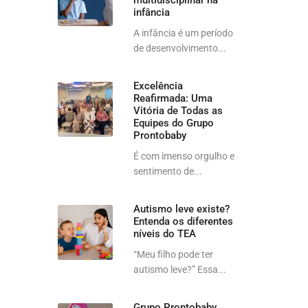
multidisciplinar na
infância
A infância é um período
de desenvolvimento...
Excelência
Reafirmada: Uma
Vitória de Todas as
Equipes do Grupo
Prontobaby
É com imenso orgulho e
sentimento de...
Autismo leve existe?
Entenda os diferentes
níveis do TEA
“Meu filho pode ter
autismo leve?” Essa...
Grupo Prontobaby