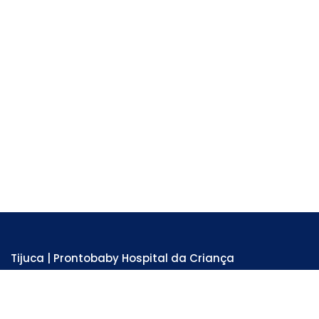
Tijuca | Prontobaby Hospital da Criança
Unidade Hospitalar e Emergência 24 horas
Rua Adolfo Mota, 81 - Tijuca . RJ