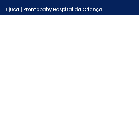
Tijuca | Prontobaby Hospital da Criança
Unidade Hospitalar e Emergência 24 horas
Rua Adolfo Mota, 81 - Tijuca . RJ
Tel: 3978-6200
SAIBA MAIS
Lagoa | Centro Pediátrico da Lagoa
Unidade Hospitalar
Av. Lineu de Paula Machado, 64 - Lagoa . RJ
Tel: 3900-5505
SAIBA MAIS
Homebaby - Atenção Domiciliar