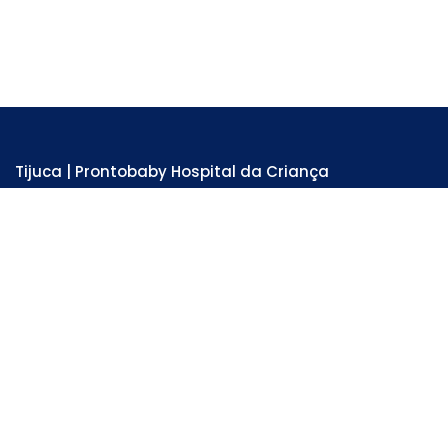
Tijuca | Prontobaby Hospital da Criança
Unidade Hospitalar e Emergência 24 horas
Rua Adolfo Mota, 81 - Tijuca . RJ
Tel: 3978-6200
SAIBA MAIS
Lagoa | Centro Pediátrico da Lagoa
Unidade Hospitalar
Av. Lineu de Paula Machado, 64 - Lagoa . RJ