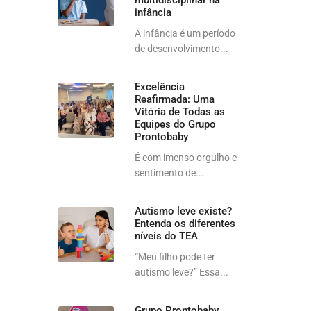
multidisciplinar na
infância
A infância é um período
de desenvolvimento...
Excelência
Reafirmada: Uma
Vitória de Todas as
Equipes do Grupo
Prontobaby
É com imenso orgulho e
sentimento de...
Autismo leve existe?
Entenda os diferentes
níveis do TEA
“Meu filho pode ter
autismo leve?” Essa...
Grupo Prontobaby