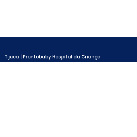
Tijuca | Prontobaby Hospital da Criança
Unidade Hospitalar e Emergência 24 horas
Rua Adolfo Mota, 81 - Tijuca . RJ
Tel: 3978-6200
SAIBA MAIS
Lagoa | Centro Pediátrico da Lagoa
Unidade Hospitalar
Av. Lineu de Paula Machado, 64 - Lagoa . RJ