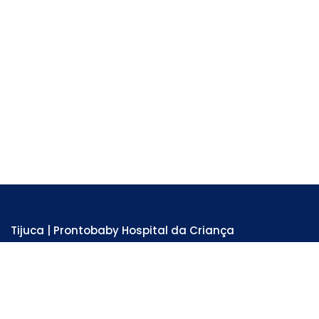
Tijuca | Prontobaby Hospital da Criança
Unidade Hospitalar e Emergência 24 horas
Rua Adolfo Mota, 81 - Tijuca . RJ
Tel: 3978-6200